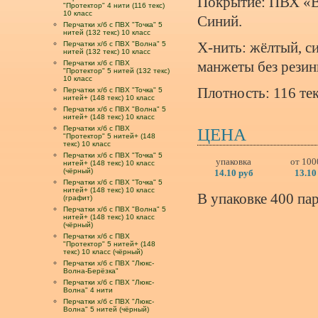
Покрытие: ПВХ «В
"Протектор" 4 нити (116 текс)
10 класс
Синий.
Перчатки х/б с ПВХ "Точка" 5
нитей (132 текс) 10 класс
Перчатки х/б с ПВХ "Волна" 5
Х-нить: жёлтый, с
нитей (132 текс) 10 класс
Перчатки х/б с ПВХ
манжеты без резин
"Протектор" 5 нитей (132 текс)
10 класс
Плотность: 116 тек
Перчатки х/б с ПВХ "Точка" 5
нитей+ (148 текс) 10 класс
Перчатки х/б с ПВХ "Волна" 5
нитей+ (148 текс) 10 класс
Перчатки х/б с ПВХ
ЦЕНА
"Протектор" 5 нитей+ (148
текс) 10 класс
Перчатки х/б с ПВХ "Точка" 5
упаковка
от 100
нитей+ (148 текс) 10 класс
(чёрный)
14.10 руб
13.10
Перчатки х/б с ПВХ "Точка" 5
нитей+ (148 текс) 10 класс
В упаковке 400 пар
(графит)
Перчатки х/б с ПВХ "Волна" 5
нитей+ (148 текс) 10 класс
(чёрный)
Перчатки х/б с ПВХ
"Протектор" 5 нитей+ (148
текс) 10 класс (чёрный)
Перчатки х/б с ПВХ "Люкс-
Волна-Берёзка"
Перчатки х/б с ПВХ "Люкс-
Волна" 4 нити
Перчатки х/б с ПВХ "Люкс-
Волна" 5 нитей (чёрный)