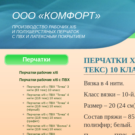
ООО «КОМФОРТ»
ПРОИЗВОДСТВО РАБОЧИХ Х/Б
И ПОЛУШЕРСТЯНЫХ ПЕРЧАТОК
С ПВХ И ЛАТЕКСНЫМ ПОКРЫТИЕМ
ПЕРЧАТКИ Х/
Перчатки
ТЕКС) 10 КЛ
Перчатки рабочие х/б
Перчатки рабочие х/б с ПВХ
Вязка в 4 нити.
Перчатки х/б с ПВХ "Точка" 3
нити (83 текс) 10 класс
Класс вязки – 10-й
Перчатки х/б с ПВХ "Точка" 4
нити (116 текс) 10 класс
Перчатки х/б с ПВХ "Точка" 4
Размер – 20 (24 см)
нити (116 текс) 10 класс
(чёрный)
Перчатки х/б с ПВХ "Точка" 4
Состав пряжи – 8
нити (116 текс) 10 класс
(графит)
полиэфир; белый.
Перчатки х/б с ПВХ "Волна" 4
нити (116 текс) 10 класс
Перчатки х/б с ПВХ