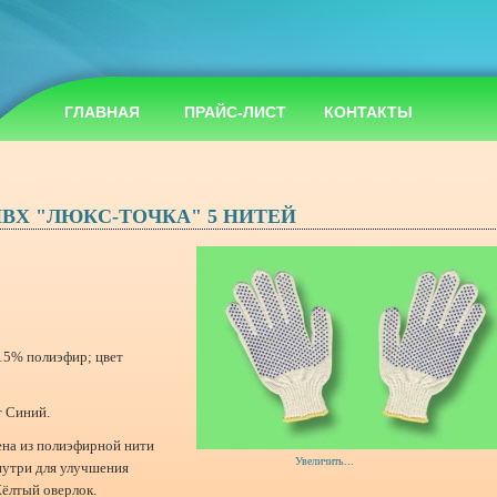
ГЛАВНАЯ
ПРАЙС-ЛИСТ
КОНТАКТЫ
ПВХ "ЛЮКС-ТОЧКА" 5 НИТЕЙ
15% полиэфир; цвет
т Синий.
ена из полиэфирной нити
Увеличить...
нутри для улучшения
Жёлтый оверлок.