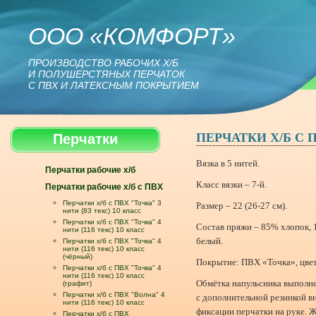
ООО «КОМФОРТ»
ПРОИЗВОДСТВО РАБОЧИХ Х/Б
И ПОЛУШЕРСТЯНЫХ ПЕРЧАТОК
С ПВХ И ЛАТЕКСНЫМ ПОКРЫТИЕМ
ПЕРЧАТКИ Х/Б С 
Перчатки
Вязка в 5 нитей.
Перчатки рабочие х/б
Класс вязки – 7-й.
Перчатки рабочие х/б с ПВХ
Перчатки х/б с ПВХ "Точка" 3
Размер – 22 (26-27 см).
нити (83 текс) 10 класс
Перчатки х/б с ПВХ "Точка" 4
Состав пряжи – 85% хлопок, 
нити (116 текс) 10 класс
белый.
Перчатки х/б с ПВХ "Точка" 4
нити (116 текс) 10 класс
(чёрный)
Покрытие: ПВХ «Точка», цве
Перчатки х/б с ПВХ "Точка" 4
нити (116 текс) 10 класс
Обмётка напульсника выполн
(графит)
Перчатки х/б с ПВХ "Волна" 4
с дополнительной резинкой в
нити (116 текс) 10 класс
фиксации перчатки на руке. 
Перчатки х/б с ПВХ