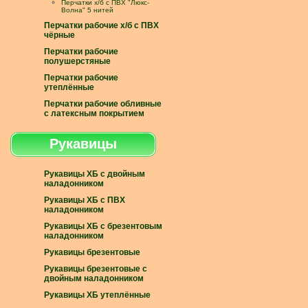
Перчатки х/б с ПВХ "Люкс-
Волна" 5 нитей
Перчатки рабочие х/б с ПВХ
чёрные
Перчатки рабочие
полушерстяные
Перчатки рабочие
утеплённые
Перчатки рабочие обливные
с латексным покрытием
Рукавицы
Рукавицы ХБ с двойным
наладонником
Рукавицы ХБ с ПВХ
наладонником
Рукавицы ХБ с брезентовым
наладонником
Рукавицы брезентовые
Рукавицы брезентовые с
двойным наладонником
Рукавицы ХБ утеплённые